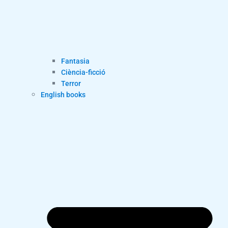
Fantasia
Ciència-ficció
Terror
English books