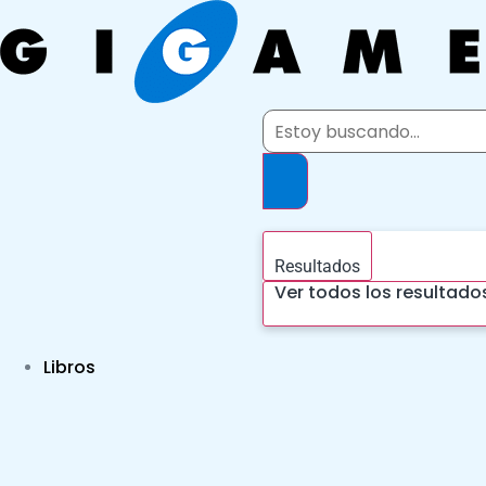
Ir
al
contenido
Search
...
Resultados
Ver todos los resultado
Libros