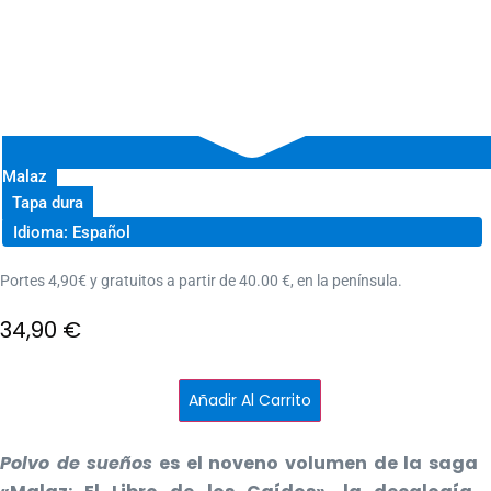
Malaz
Tapa dura
Idioma: Español
Portes 4,90€ y gratuitos a partir de 40.00 €, en la península.
34,90
€
Polvo
Añadir Al Carrito
de
sueños
-
Malaz
Polvo de sueños
es el noveno volumen de la saga
9
cantidad