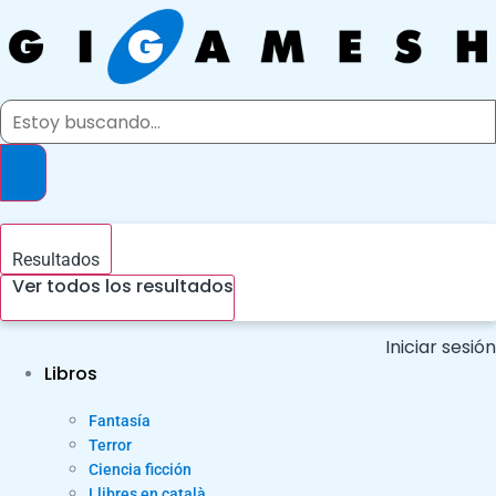
Ir
al
contenido
Search
...
Resultados
Ver todos los resultados
Iniciar sesión
Libros
Fantasía
Terror
Ciencia ficción
Llibres en català