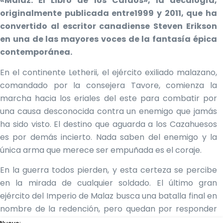
«Malaz: El Libro de los Caídos», la decalogía,
originalmente publicada entre1999 y 2011, que ha
convertido al escritor canadiense Steven Erikson
en una de las mayores voces de la fantasía épica
contemporánea.
En el continente Letherii, el ejército exiliado malazano,
comandado por la consejera Tavore, comienza la
marcha hacia los eriales del este para combatir por
una causa desconocida contra un enemigo que jamás
ha sido visto. El destino que aguarda a los Cazahuesos
es por demás incierto. Nada saben del enemigo y la
única arma que merece ser empuñada es el coraje.
En la guerra todos pierden, y esta certeza se percibe
en la mirada de cualquier soldado. El último gran
ejército del Imperio de Malaz busca una batalla final en
nombre de la redención, pero quedan por responder
algunas preguntas finales…