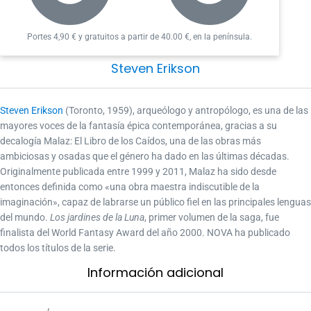
Interzone
«Una de las sagas más enormes y populares de la
Portes 4,90 € y gratuitos a partir de 40.00 €, en la península.
fantasía épica contemporánea.»
Steven Erikson
Fantífica
Steven Erikson
(Toronto, 1959), arqueólogo y antropólogo, es una de las
mayores voces de la fantasía épica contemporánea, gracias a su
decalogía Malaz: El Libro de los Caídos, una de las obras más
ambiciosas y osadas que el género ha dado en las últimas décadas.
Originalmente publicada entre 1999 y 2011, Malaz ha sido desde
entonces definida como «una obra maestra indiscutible de la
imaginación», capaz de labrarse un público fiel en las principales lenguas
del mundo.
Los jardines de la Luna
, primer volumen de la saga, fue
finalista del World Fantasy Award del año 2000. NOVA ha publicado
todos los títulos de la serie.
Información adicional​