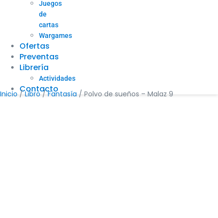
Juegos
de
cartas
Wargames
Ofertas
Preventas
Librería
Actividades
Contacto
Inicio
/
Libro
/
Fantasía
/ Polvo de sueños – Malaz 9