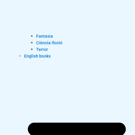
Fantasia
Ciència-ficció
Terror
English books