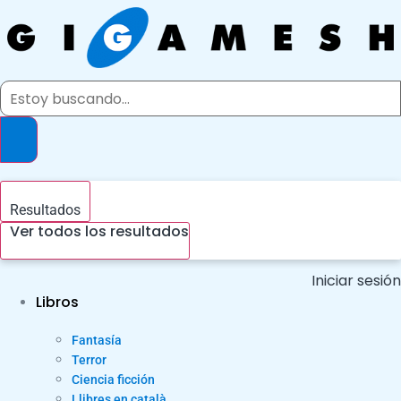
Ir
al
contenido
Search
...
Resultados
Ver todos los resultados
Iniciar sesión
Libros
Fantasía
Terror
Ciencia ficción
Llibres en català