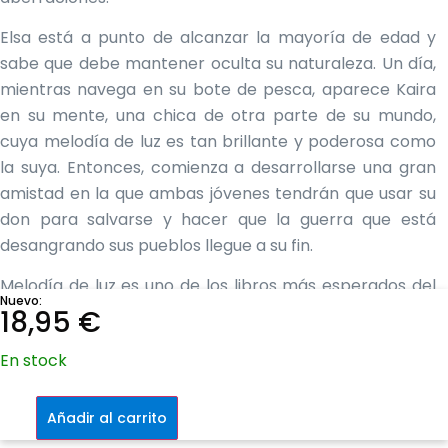
Elsa está a punto de alcanzar la mayoría de edad y
sabe que debe mantener oculta su naturaleza. Un día,
mientras navega en su bote de pesca, aparece Kaira
en su mente, una chica de otra parte de su mundo,
cuya melodía de luz es tan brillante y poderosa como
la suya. Entonces, comienza a desarrollarse una gran
amistad en la que ambas jóvenes tendrán que usar su
don para salvarse y hacer que la guerra que está
desangrando sus pueblos llegue a su fin.
Melodía de luz es uno de los libros más esperados del
Nuevo:
año y el comienzo de una nueva trilogía situada en un
18,95
€
entorno distópico lleno de traiciones, amores
En stock
prohibidos, intrigas políticas y fantasía. Un fenómeno
que promete incendiar el mundo de la literatura juvenil.
Melodía
de
Añadir al carrito
Moira Buffini
luz
+