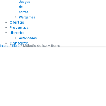
Juegos
de
cartas
Wargames
Ofertas
Preventas
Librería
Actividades
Contacto
Inicio
/
Libro
/ Melodía de luz + ítems