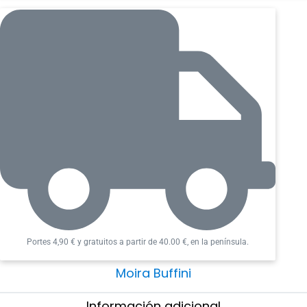
ítems
cantidad
P. desde el 17 de enero al 18 de febrero.
Portes 4,90 € y gratuitos a partir de 40.00 €, en la península.
Moira Buffini
Información adicional​