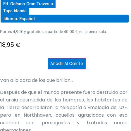
Ed. Océano Gran Travesía
Tapa blanda
Idioma: Español
Portes 4,90€ y gratuitos a partir de 40.00 €, en la península.
18,95
€
Melodía
Añadir Al Carrito
de
luz
+
ítems
Van a la caza de los que brillan…
cantidad
Después de que el mundo presente fuera destruido por
el ansia desmedida de los hombres, los habitantes de
la Tierra desarrollaron la telepatía o «melodía de luz»,
pero en Northhaven, aquellos agraciados con esa
cualidad son perseguidos y tratados como
aberraciones.