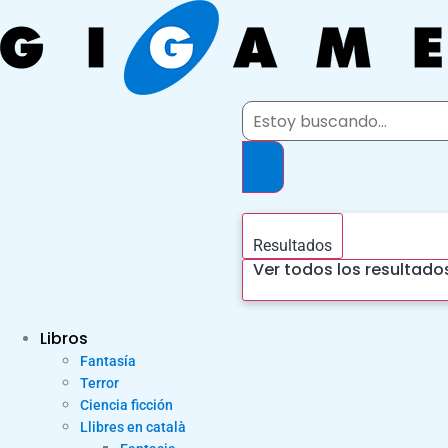
Ir
al
contenido
Search
...
Resultados
Ver todos los resultado
Libros
Fantasía
Terror
Ciencia ficción
Llibres en català