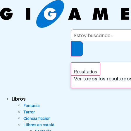
Ir
al
contenido
Search
...
Resultados
Ver todos los resultado
Libros
Fantasía
Terror
Ciencia ficción
Llibres en català