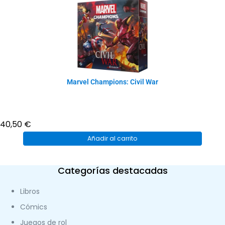
original
actual
era:
es:
69,99 €.
63,00 €.
Marvel Champions: Civil War
40,50
€
Añadir al carrito
Categorías destacadas
Libros
Cómics
Juegos de rol