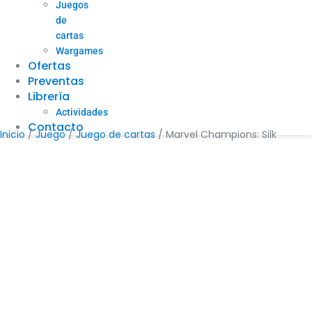
Juegos
de
cartas
Wargames
Ofertas
Preventas
Librería
Actividades
Contacto
Inicio
/
Juego
/
Juego de cartas
/ Marvel Champions: Silk