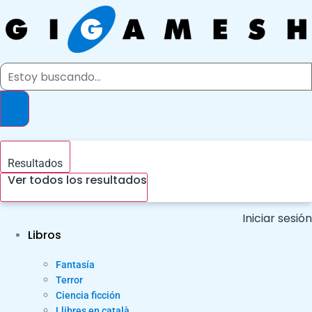
Ir
al
contenido
Search
...
Resultados
Ver todos los resultados
Iniciar sesión
Libros
Fantasía
Terror
Ciencia ficción
Llibres en català