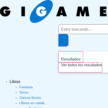
Ir
al
contenido
Search
...
Resultados
Ver todos los resultados
Libros
Fantasía
Terror
Ciencia ficción
Llibres en català