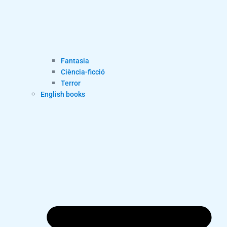
Fantasia
Ciència-ficció
Terror
English books