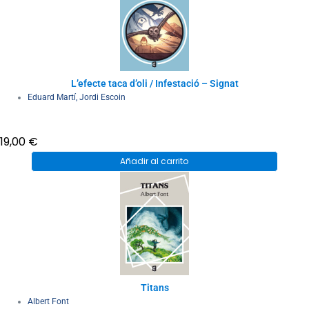
L’efecte taca d’oli / Infestació – Signat
Eduard Martí
,
Jordi Escoin
19,00
€
Añadir al carrito
Titans
Albert Font