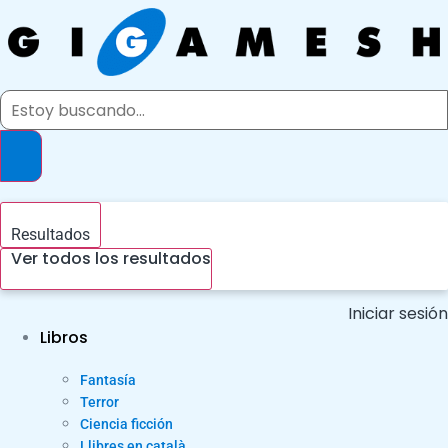
Ir
al
contenido
Search
...
Resultados
Ver todos los resultados
Iniciar sesión
Libros
Fantasía
Terror
Ciencia ficción
Llibres en català