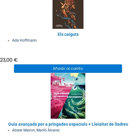
Els caiguts
Ada Hoffmann
23,00
€
Añadir al carrito
Guia avançada per a pringades espacials + Lleialtat de lladres
Alister Mairon
,
Mariló Àlvarez