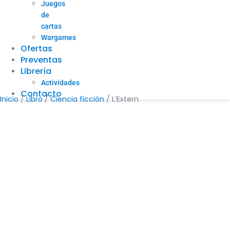
Juegos
de
cartas
Wargames
Ofertas
Preventas
Librería
Actividades
Contacto
Inicio
/
Libro
/
Ciencia ficción
/ L’Extern