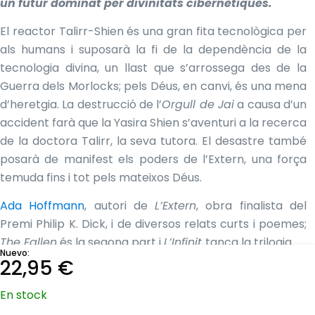
un futur dominat per divinitats cibernètiques.
El reactor Talirr-Shien és una gran fita tecnològica per
als humans i suposarà la fi de la dependència de la
tecnologia divina, un llast que s’arrossega des de la
Guerra dels Morlocks; pels Déus, en canvi, és una mena
d’heretgia. La destrucció de l’
Orgull de Jai
a causa d’un
accident farà que la Yasira Shien s’aventuri a la recerca
de la doctora Talirr, la seva tutora. El desastre també
posarà de manifest els poders de l’Extern, una força
temuda fins i tot pels mateixos Déus.
Ada Hoffmann
, autori de
L’Extern
, obra finalista del
Premi Philip K. Dick, i de diversos relats curts i poemes;
The Fallen
és la segona part i
L’Infinit
tanca la trilogia.
Nuevo:
22,95
€
Diagnosticadi amb la síndrome d’
Asperger
a l’edat de
tretze anys, molts dels seus personatges són autistes.
En stock
Treballa com a professori adjunti de Ciència