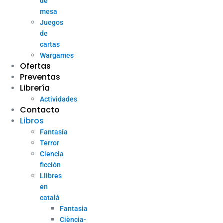
de
mesa
Juegos
de
cartas
Wargames
Ofertas
Preventas
Librería
Actividades
Contacto
Libros
Fantasía
Terror
Ciencia
ficción
Llibres
en
català
Fantasia
Ciència-