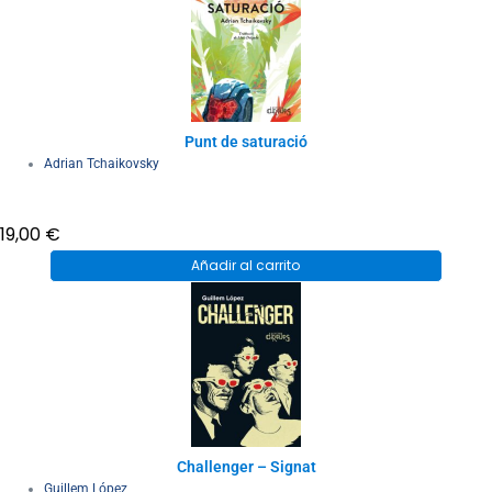
Punt de saturació
Adrian Tchaikovsky
19,00
€
Añadir al carrito
Challenger – Signat
Guillem López