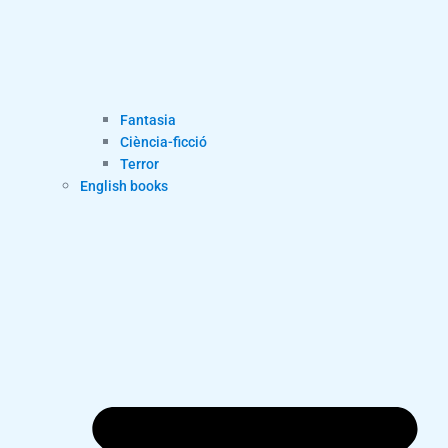
Fantasia
Ciència-ficció
Terror
English books