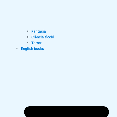
Fantasia
Ciència-ficció
Terror
English books