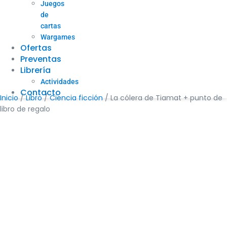
Juegos
de
cartas
Wargames
Ofertas
Preventas
Librería
Actividades
Contacto
Inicio
/
Libro
/
Ciencia ficción
/ La cólera de Tiamat + punto de
libro de regalo