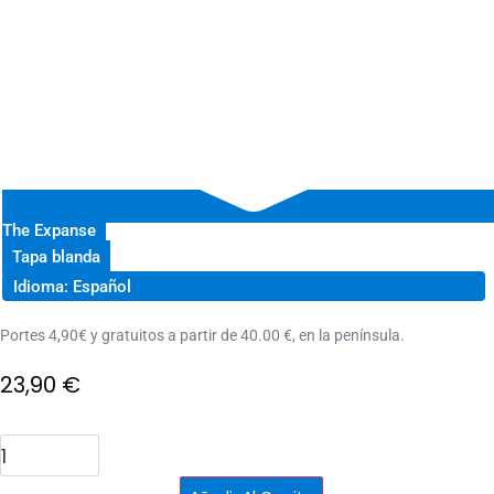
The Expanse
Tapa blanda
Idioma: Español
Portes 4,90€ y gratuitos a partir de 40.00 €, en la península.
23,90
€
La
cólera
de
Tiamat