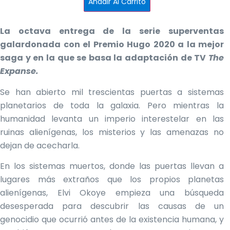
Añadir Al Carrito
+
punto
de
libro
La octava entrega de la serie superventas
de
regalo
galardonada con el Premio Hugo 2020 a la mejor
cantidad
saga y en la que se basa la adaptación de TV
The
Expanse.
Se han abierto mil trescientas puertas a sistemas
planetarios de toda la galaxia. Pero mientras la
humanidad levanta un imperio interestelar en las
ruinas alienígenas, los misterios y las amenazas no
dejan de acecharla.
En los sistemas muertos, donde las puertas llevan a
lugares más extraños que los propios planetas
alienígenas, Elvi Okoye empieza una búsqueda
desesperada para descubrir las causas de un
genocidio que ocurrió antes de la existencia humana, y