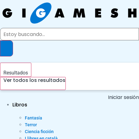
Ir
al
contenido
Search
...
Resultados
Ver todos los resultados
Iniciar sesión
Libros
Fantasía
Terror
Ciencia ficción
Llibres en català