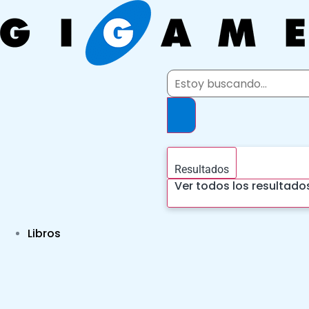
Ir
al
contenido
Search
...
Resultados
Ver todos los resultado
Libros