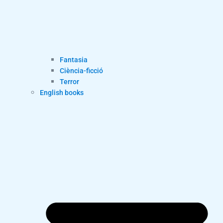
Fantasia
Ciència-ficció
Terror
English books