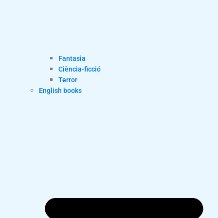
Fantasia
Ciència-ficció
Terror
English books