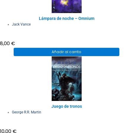
Lámpara de noche – Omnium
Jack Vance
8,00
€
Añadir al carrito
Juego de tronos
George R.R. Martin
10,00
€