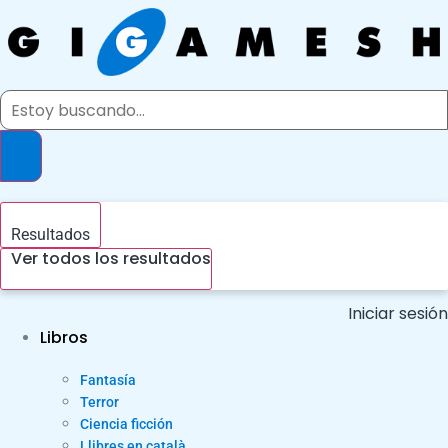
Ir
al
contenido
Search
...
Resultados
Ver todos los resultados
Iniciar sesión
Libros
Fantasía
Terror
Ciencia ficción
Llibres en català