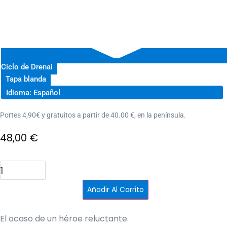
Ciclo de Drenai
Tapa blanda
Idioma: Español
Portes 4,90€ y gratuitos a partir de 40.00 €, en la península.
48,00
€
Héroe
en
la
sombra
Añadir Al Carrito
cantidad
El ocaso de un héroe reluctante.