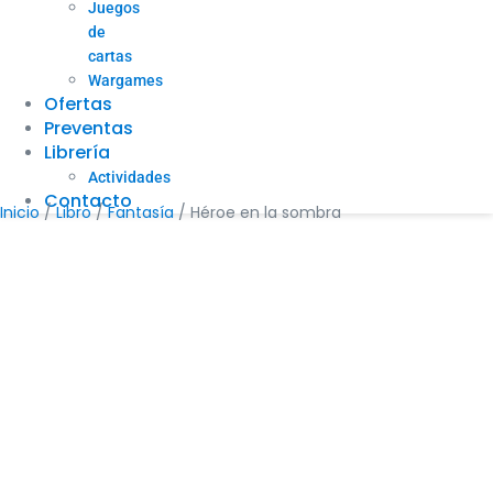
Juegos
de
cartas
Wargames
Ofertas
Preventas
Librería
Actividades
Contacto
Inicio
/
Libro
/
Fantasía
/ Héroe en la sombra