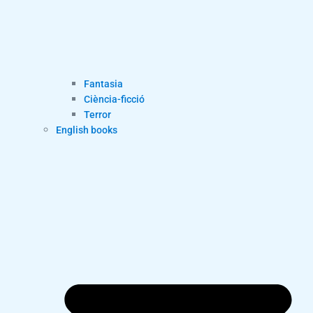
Fantasia
Ciència-ficció
Terror
English books