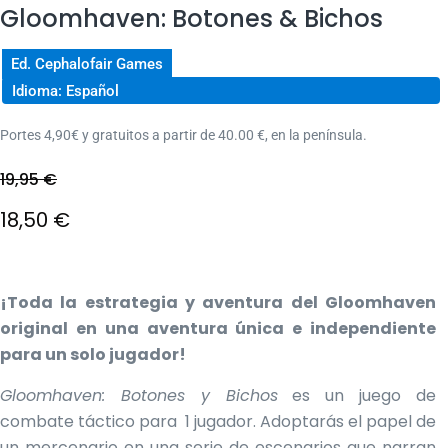
Gloomhaven: Botones & Bichos
Ed. Cephalofair Games
Idioma: Español
Portes 4,90€ y gratuitos a partir de 40.00 €, en la península.
19,95
€
El
18,50
€
precio
El
original
precio
¡Toda la estrategia y aventura del Gloomhaven
original en una aventura única e independiente
era:
actual
para un solo jugador!
19,95 €.
es:
Gloomhaven: Botones y Bichos
es un juego de
18,50 €.
combate táctico para 1 jugador. Adoptarás el papel de
un mercenario en una serie de escenarios que narran