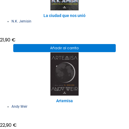
La ciudad que nos unió
N.K. Jemisin
21,90
€
Añadir al carrito
Artemisa
Andy Weir
22,90
€