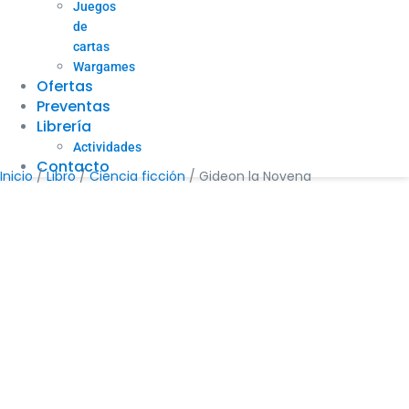
Juegos
de
cartas
Wargames
Ofertas
Preventas
Librería
Actividades
Contacto
Inicio
/
Libro
/
Ciencia ficción
/ Gideon la Novena