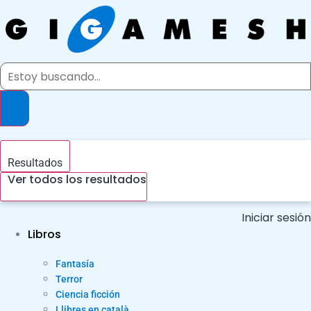
Ir
al
contenido
Search
...
Resultados
Ver todos los resultados
Iniciar sesión
Libros
Fantasía
Terror
Ciencia ficción
Llibres en català