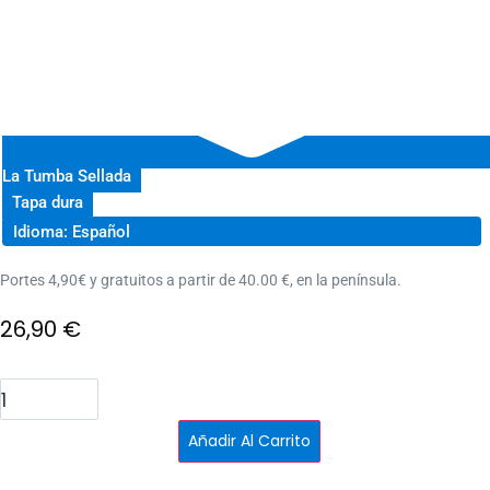
La Tumba Sellada
Tapa dura
Idioma: Español
Portes 4,90€ y gratuitos a partir de 40.00 €, en la península.
26,90
€
Gideon
la
Novena
cantidad
Añadir Al Carrito