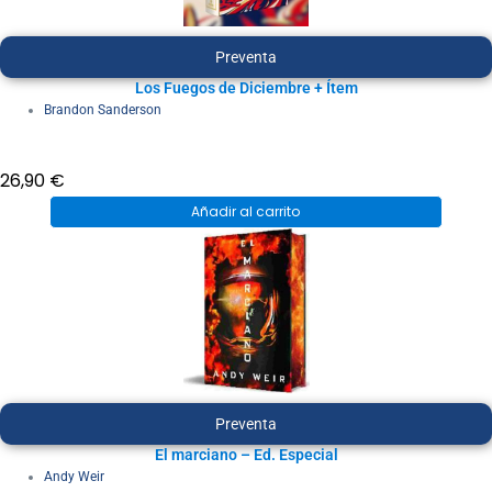
Preventa
Los Fuegos de Diciembre + Ítem
Brandon Sanderson
26,90
€
Añadir al carrito
Preventa
El marciano – Ed. Especial
Andy Weir