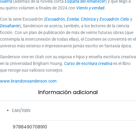
Guerra
(además de la novela corta
Esquirla del Amanecer
) y que llegó a
Sanderson.»
su quinto volúmen a finales de 2024 con
Viento y verdad
.
Chicote
Con la serie Escuadrón (
Escuadrón
,
Estelar
,
Citónica
y
Escuadrón Cielo
y
«Hace tiempo que George R.R. Martin tiene heredero.»
Desafiante
), Sanderson se acerca, también, a los lectores de la ciencia
Javier Blánquez,
El Mundo
ficción. Con un plan de publicación de más de veinte futuras obras (que
contempla la interconexión de todas ellas), el Cosmere se convertirá en el
universo más extenso e impresionante jamás escrito en fantasía épica.
Sanderson vive en Utah con su esposa e hijos y enseña escritura creativa
en la Universidad Brigham Young.
Curso de escritura creativa
es el libro
que recoge sus valiosos consejos.
www.brandonsanderson.com
Información adicional​
EAN/ISBN
9788490708910