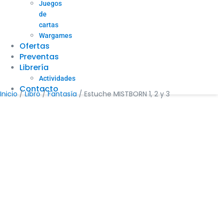
Juegos
de
cartas
Wargames
Ofertas
Preventas
Librería
Actividades
Contacto
Inicio
/
Libro
/
Fantasía
/ Estuche MISTBORN 1, 2 y 3