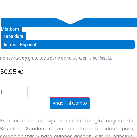
Mistborn
Tapa dura
Idioma: Español
Portes 4,90€ y gratuitos a partir de 40.00 €, en la península.
50,95
€
Estuche
MISTBORN
1,
2
Añadir Al Carrito
y
3
cantidad
Este estuche de lujo reúne la trilogía original de
Brandon Sanderson en un formato ideal para
coleccionistas y para quienes desean vivir de principio