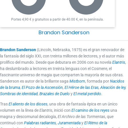
sale a la luz. Vin, Elend y aliados improbables deberán
explorar los más remotos rincones del legado del
Portes 4,90 € y gratuitos a partir de 40.00 €, en la península.
tirano para detener una catástrofe inminente. ¿Podrán
descifrar las profecías, equilibrar las fuerzas divinas y
Brandon Sanderson
salvar Scadrial antes de que sea tarde?
_________________
Brandon Sanderson
(Lincoln, Nebraska, 1975) es el gran renovador de
la fantasía del siglo XXI, con treinta millones de lectores, y el autor más
Reseñas:
prolífico del mundo. Desde que debutara en 2006 con su novela
Elantris
,
«Brandon Sanderson es una leyenda.»
ha deslumbrado a lectores en treinta lenguas con el Cosmere, el
Alexelcapo, EvilAFM
fascinante universo de magia que comparten la mayoría de sus obras.
Sanderson es autor de la brillante saga
Mistborn
, formada por
Nacidos
«Sanderson es un escritor brillante.»
de la bruma
,
El Pozo de la Ascensión
,
El Héroe de las Eras
,
Aleación de ley
,
Patrick Rothfuss
Sombras de identidad
,
Brazales de Duelo
y
El metal perdido
.
«Sanderson es una bomba a punto de explotar.»
Tras
El aliento de los dioses
, una obra de fantasía épica en un único
volumen en la línea de
Elantris
, inició con
El camino de los reyes
una
Ernest Alós,
El Periódico de Catalunya
magna y descomunal decalogía,
El Archivo de las Tormentas
, que
«Si te gusta la literatura fantástica, lee a Brandon
continuó con
Palabras radiantes
,
Juramentada
y
El Ritmo de la