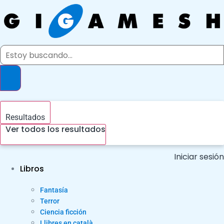
Ir
al
contenido
Search
...
Resultados
Ver todos los resultados
Iniciar sesión
Libros
Fantasía
Terror
Ciencia ficción
Llibres en català