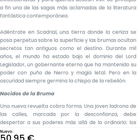
a fin una de las sagas más aclamadas de la literatura
fantástica contemporánea.
Adéntrate en Scadrial, una tierra donde la ceniza se
posa perpetua sobre la superficie y las brumas ocultan
secretos tan antiguos como el destino. Durante mil
años, el mundo ha estado bajo el dominio del Lord
Legislador, un gobernante eterno que ha mantenido su
poder con puño de hierro y magia letal. Pero en la
oscuridad siempre germina la chispa de la rebelión.
Nacidos de la Bruma
Una nueva revuelta cobra forma. Una joven ladrona de
las calles, marcada por la desconfianza, debe
despertar a sus poderes más allá de lo ordinario: los
dones de los nacidos de la bruma. Con la ayuda de un
Nuevo:
50,95
€
brillante genio del crimen y un grupo de conspiradores,