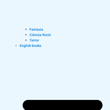
Fantasia
Ciència-ficció
Terror
English books