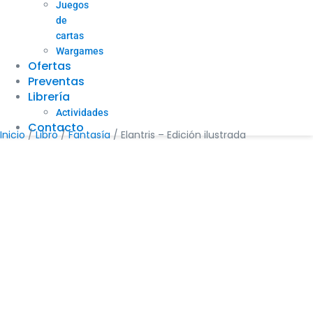
Juegos
de
cartas
Wargames
Ofertas
Preventas
Librería
Actividades
Contacto
Inicio
/
Libro
/
Fantasía
/ Elantris – Edición ilustrada