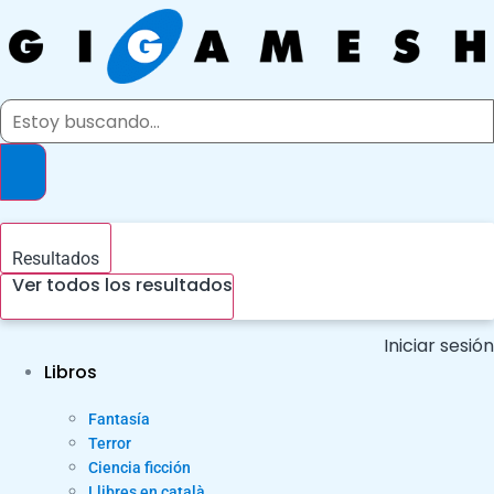
Ir
al
contenido
Search
...
Resultados
Ver todos los resultados
Iniciar sesión
Libros
Fantasía
Terror
Ciencia ficción
Llibres en català