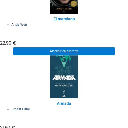
El marciano
Andy Weir
22,90
€
Añadir al carrito
Armada
Ernest Cline
21,90
€