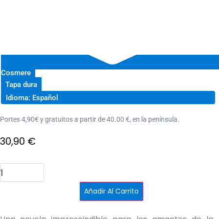
Cosmere
Tapa dura
Idioma: Español
Portes 4,90€ y gratuitos a partir de 40.00 €, en la península.
30,90
€
Elantris
-
Edición
ilustrada
Añadir Al Carrito
cantidad