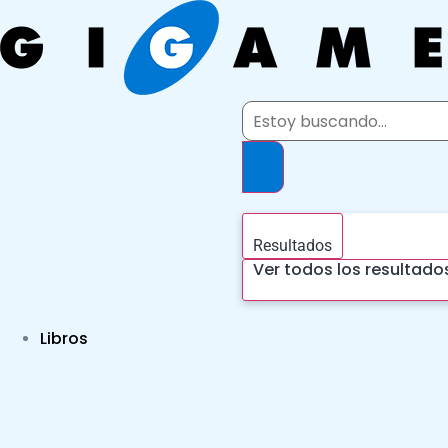
Ir
al
contenido
Search
...
Resultados
Ver todos los resultado
Libros