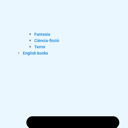
Fantasia
Ciència-ficció
Terror
English books