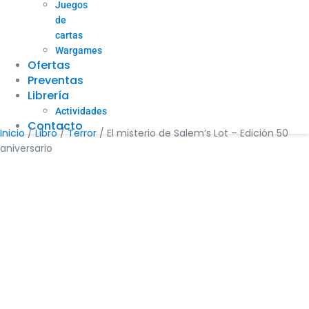
Juegos
de
cartas
Wargames
Ofertas
Preventas
Librería
Actividades
Contacto
Inicio
/
Libro
/
Terror
/ El misterio de Salem’s Lot – Edición 50
aniversario