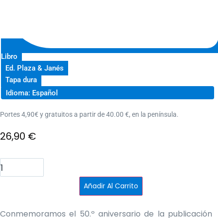
Libro
Ed. Plaza & Janés
Tapa dura
Idioma: Español
Portes 4,90€ y gratuitos a partir de 40.00 €, en la península.
26,90
€
El
misterio
de
Salem's
Añadir Al Carrito
Lot
-
Edición
50
Conmemoramos el 50.º aniversario de la publicación
aniversario