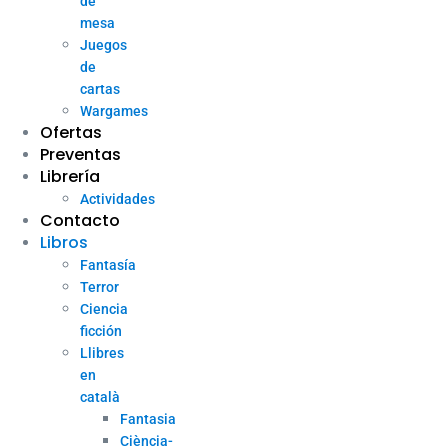
de
mesa
Juegos
de
cartas
Wargames
Ofertas
Preventas
Librería
Actividades
Contacto
Libros
Fantasía
Terror
Ciencia
ficción
Llibres
en
català
Fantasia
Ciència-