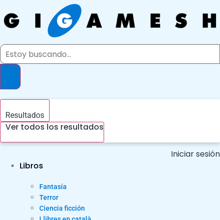
Ir
al
contenido
Search
...
Resultados
Ver todos los resultados
Iniciar sesión
Libros
Fantasía
Terror
Ciencia ficción
Llibres en català