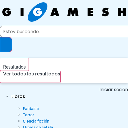
Ir
al
contenido
Search
...
Resultados
Ver todos los resultados
Iniciar sesión
Libros
Fantasía
Terror
Ciencia ficción
Llibres en català