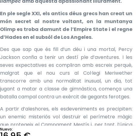
llampec
amb aquesta apassionant lliurament.
En ple segle XXI, els antics déus grecs han creat un
món secret al nostre voltant, on la muntanya
Olimp es troba damunt de l’Empire State i el regne
d’Hades en el subsòl de Los Angeles.
Des que sap que és fill d’un déu i una mortal, Percy
Jackson confia a tenir un destí ple d’aventures. I les
seves expectatives es compliran amb escreix perquè,
malgrat que el nou curs al Col·legi Meriwether
transcorre amb una normalitat inusual, un dia, tot
jugant a matar a classe de gimnàstica, comença una
batalla campal contra un exèrcit de gegants ferotges.
A partir d’aleshores, els esdeveniments es precipiten:
un enemic misteriós vol destruir el perímetre màgic
que protegeix el Campament Mestís i, per tant, l’única
Nuevo:
protecció que garanteix la seguretat dels semidéus.
16,95
€