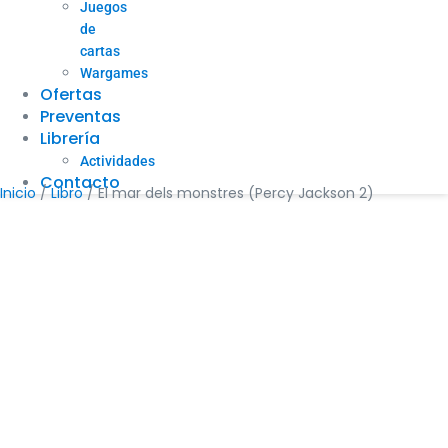
Juegos
de
cartas
Wargames
Ofertas
Preventas
Librería
Actividades
Contacto
Inicio
/
Libro
/ El mar dels monstres (Percy Jackson 2)