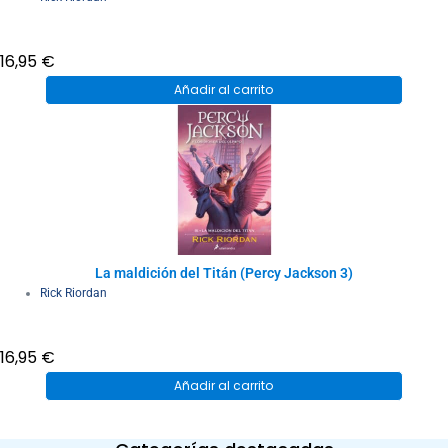
16,95
€
Añadir al carrito
La maldición del Titán (Percy Jackson 3)
Rick Riordan
16,95
€
Añadir al carrito