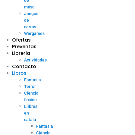
de
mesa
Juegos
de
cartas
Wargames
Ofertas
Preventas
Librería
Actividades
Contacto
Libros
Fantasía
Terror
Ciencia
ficción
Llibres
en
català
Fantasia
Ciència-