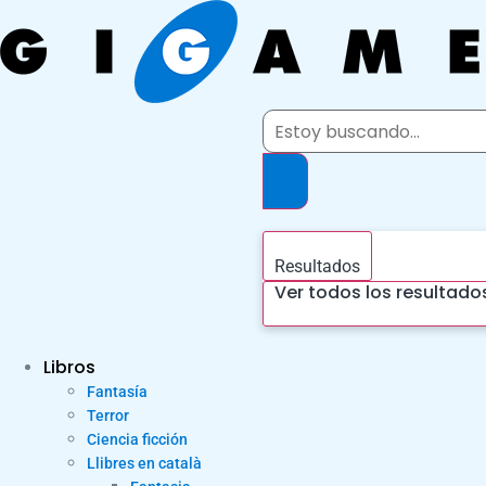
Ir
al
contenido
Search
...
Resultados
Ver todos los resultado
Libros
Fantasía
Terror
Ciencia ficción
Llibres en català