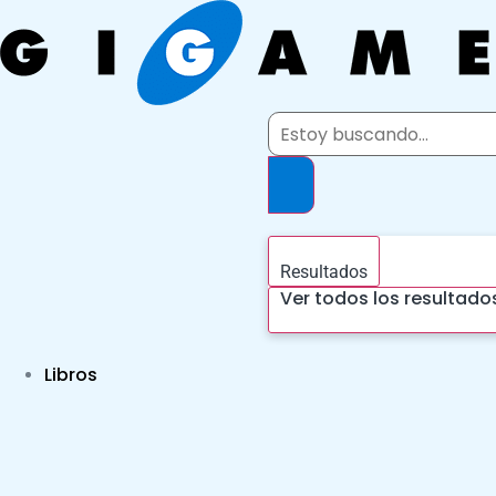
Ir
al
contenido
Search
...
Resultados
Ver todos los resultado
Libros