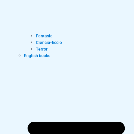
Fantasia
Ciència-ficció
Terror
English books