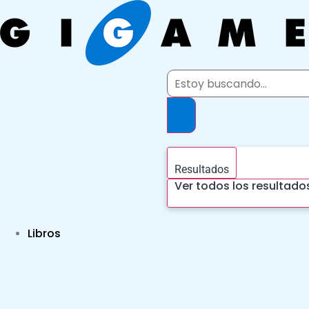
Ir
al
contenido
Search
...
Resultados
Ver todos los resultado
Libros