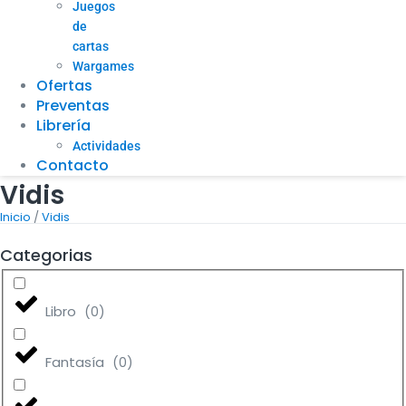
Juegos
de
cartas
Wargames
Ofertas
Preventas
Librería
Actividades
Contacto
Vidis
/
Inicio
Vidis
Categorias
Libro
(
0
)
Fantasía
(
0
)