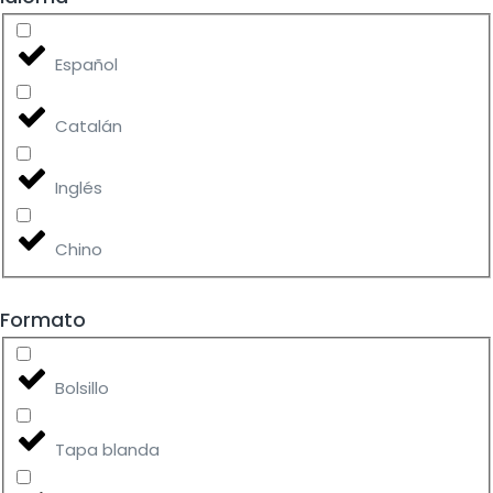
Español
Catalán
Inglés
Chino
Formato
Bolsillo
Tapa blanda