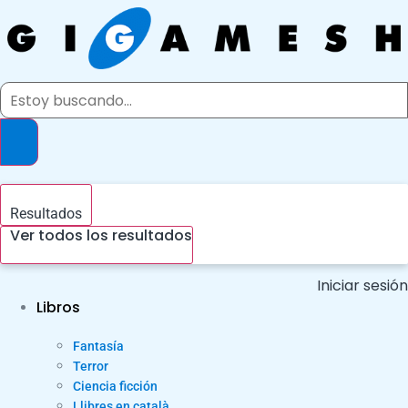
Ir
al
contenido
Search
...
Resultados
Ver todos los resultados
Iniciar sesión
Libros
Fantasía
Terror
Ciencia ficción
Llibres en català