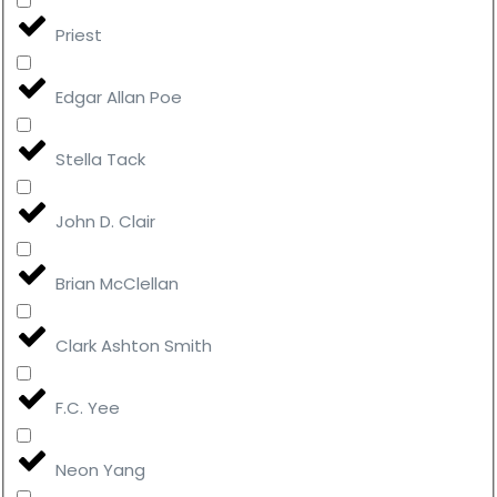
Priest
Edgar Allan Poe
Stella Tack
John D. Clair
Brian McClellan
Clark Ashton Smith
F.C. Yee
Neon Yang