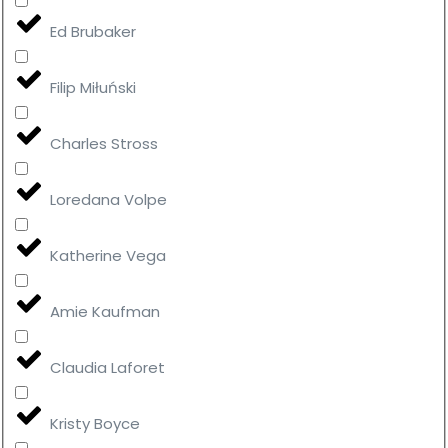
Ed Brubaker
Filip Miłuński
Charles Stross
Loredana Volpe
Katherine Vega
Amie Kaufman
Claudia Laforet
Kristy Boyce