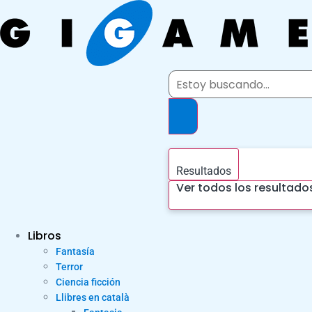
Ir
al
contenido
Search
...
Resultados
Ver todos los resultado
Libros
Fantasía
Terror
Ciencia ficción
Llibres en català