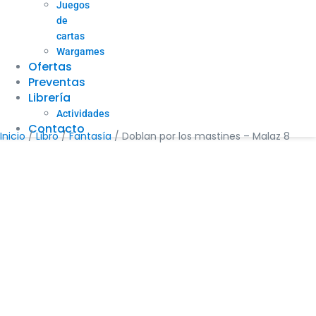
Juegos
de
cartas
Wargames
Ofertas
Preventas
Librería
Actividades
Contacto
Inicio
/
Libro
/
Fantasía
/ Doblan por los mastines – Malaz 8