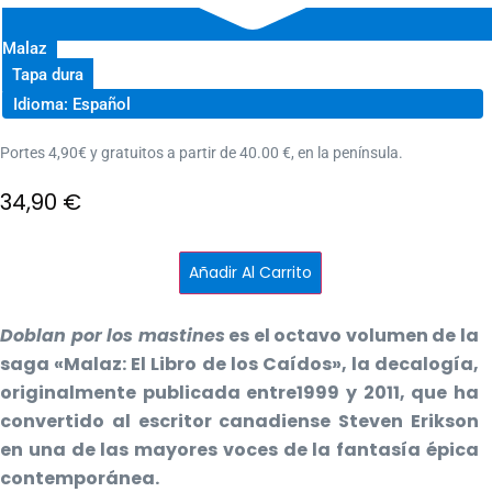
Malaz
Tapa dura
Idioma: Español
Portes 4,90€ y gratuitos a partir de 40.00 €, en la península.
34,90
€
Doblan
Añadir Al Carrito
por
los
mastines
-
Doblan por los mastines
es el octavo volumen de la
Malaz
8
saga «Malaz: El Libro de los Caídos», la decalogía,
cantidad
originalmente publicada entre1999 y 2011, que ha
convertido al escritor canadiense Steven Erikson
en una de las mayores voces de la fantasía épica
contemporánea.