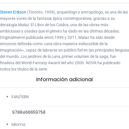
«Una de las sagas más enormes y populares de la
Steven Erikson
(Toronto, 1959), arqueólogo y antropólogo, es una de las
fantasía épica contemporánea.»
mayores voces de la fantasía épica contemporánea, gracias a su
decalogía Malaz: El Libro de los Caídos, una de las obras más
Fantífica
ambiciosas y osadas que el género ha dado en las últimas décadas.
Originalmente publicada entre 1999 y 2011, Malaz ha sido desde
entonces definida como «una obra maestra indiscutible de la
imaginación», capaz de labrarse un público fiel en las principales lenguas
del mundo.
Los jardines de la Luna
, primer volumen de la saga, fue
finalista del World Fantasy Award del año 2000. NOVA ha publicado
todos los títulos de la serie.
Información adicional​
EAN/ISBN
9788466659758
Idioma