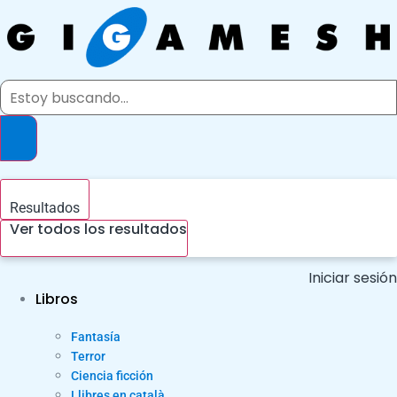
Ir
al
contenido
Search
...
Resultados
Ver todos los resultados
Iniciar sesión
Libros
Fantasía
Terror
Ciencia ficción
Llibres en català