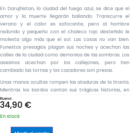
En Darujhistan, la ciudad del fuego azul, se dice que el
amor y la muerte llegarán bailando. Transcurre el
verano y el calor es sofocante, pero al hombre
redondo y pequeño con el chaleco rojo desteñido le
molesta algo más que el sol. Las cosas no van bien.
Funestos presagios plagan sus noches y acechan las
calles de la ciudad como demonios de las sombras. Los
asesinos acechan por los callejones, pero han
cambiado las tornas y los cazadores son presas.
Unas manos ocultas rompen las ataduras de la tiranía.
Mientras los bardos cantan sus trágicas historias, en
algún lugar lejano se oye el aullido de los mastines… Y
Nuevo:
34,90
€
en la distante ciudad de Coral Negro, donde gobierna el
Hijo de la Oscuridad, hay sed de venganza. Parece que
En stock
el amor y la muerte van a llegar de la mano… y
bailando.
Doblan
por