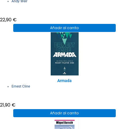
Andy Weir
22,90
€
Añadir al carrito
Armada
Ernest Cline
21,90
€
Añadir al carrito