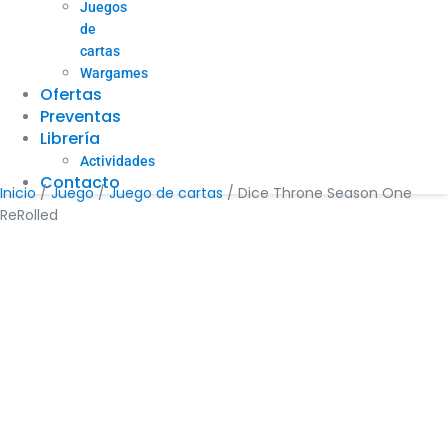
Juegos
de
cartas
Wargames
Ofertas
Preventas
Librería
Actividades
Contacto
Inicio
/
Juego
/
Juego de cartas
/ Dice Throne Season One
ReRolled