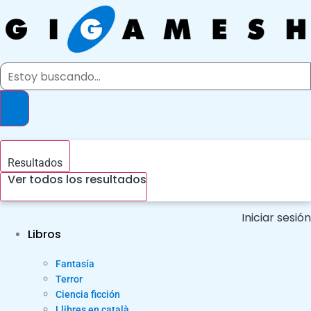
Ir
al
contenido
Search
...
Resultados
Ver todos los resultados
Iniciar sesión
Libros
Fantasía
Terror
Ciencia ficción
Llibres en català