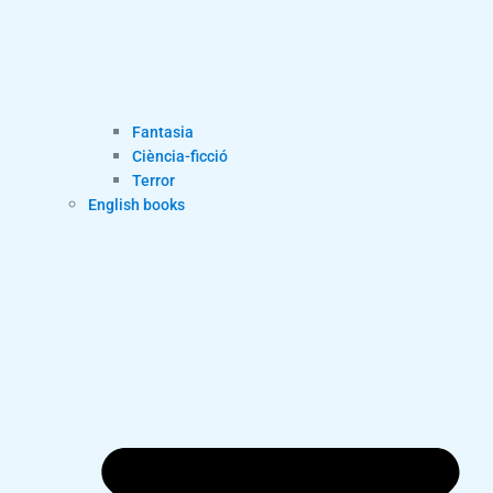
Fantasia
Ciència-ficció
Terror
English books