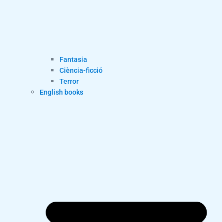
Fantasia
Ciència-ficció
Terror
English books