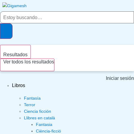
Ir
al
Search
contenido
...
Resultados
Ver todos los resultados
Iniciar sesión
Libros
Fantasía
Terror
Ciencia ficción
Llibres en català
Fantasia
Ciència-ficció