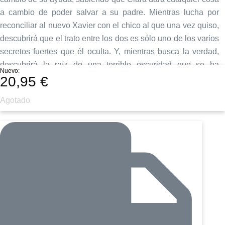
a cambio de poder salvar a su padre. Mientras lucha por
reconciliar al nuevo Xavier con el chico al que una vez quiso,
descubrirá que el trato entre los dos es sólo uno de los varios
secretos fuertes que él oculta. Y, mientras busca la verdad,
descubrirá la raíz de una terrible oscuridad que se ha
Nuevo:
apoderado del reino, una oscuridad que sólo la magia de
20,95
€
Clara puede detener. Perfecto para los fans de Margaret
Agotado
Rogerson y Tamora Pierce, esta novela es un sensacional
romance de fantasía sobre una chica con una magia
poderosa y violenta, que debe aprender a controlar, de lo
contrario, perderá todo lo que ama. e ama.