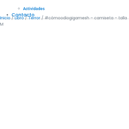
Actividades
Contacto
Inicio
/
Libro
/
Terror
/ #cómoodiogigamesh – camiseta – talla
M