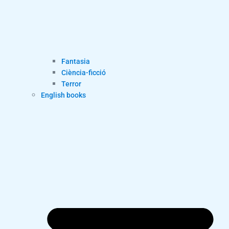
Fantasia
Ciència-ficció
Terror
English books