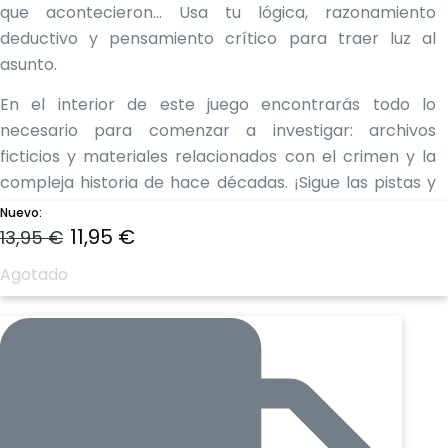
que acontecieron… Usa tu lógica, razonamiento
deductivo y pensamiento crítico para traer luz al
asunto.
En el interior de este juego encontrarás todo lo
necesario para comenzar a investigar: archivos
ficticios y materiales relacionados con el crimen y la
compleja historia de hace décadas. ¡Sigue las pistas y
lleva a los asesinos ante la justicia!
Nuevo:
El
El
11,95
€
13,95
€
Los jugadores trabajan de forma cooperativa para
precio
precio
Agotado
estudiar los materiales, buscando pistas en un intento
de resolver el caso. Cuando creen que tienen la
original
actual
solución correcta, los jugadores tendrán que ir al sitio
era:
es:
web y responden algunas preguntas para determinar
si han resuelto el caso correctamente.
13,95 €.
11,95 €.