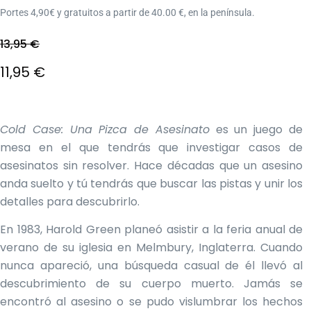
Portes 4,90€ y gratuitos a partir de 40.00 €, en la península.
13,95
€
El
11,95
€
precio
El
original
precio
Cold Case: Una Pizca de Asesinato
es un juego de
mesa en el que tendrás que investigar casos de
era:
actual
asesinatos sin resolver. Hace décadas que un asesino
13,95 €.
es:
anda suelto y tú tendrás que buscar las pistas y unir los
detalles para descubrirlo.
11,95 €.
En 1983, Harold Green planeó asistir a la feria anual de
verano de su iglesia en Melmbury, Inglaterra. Cuando
nunca apareció, una búsqueda casual de él llevó al
descubrimiento de su cuerpo muerto. Jamás se
encontró al asesino o se pudo vislumbrar los hechos