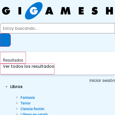
Ir
al
contenido
Search
...
Resultados
Ver todos los resultados
Iniciar sesión
Libros
Fantasía
Terror
Ciencia ficción
Llibres en català