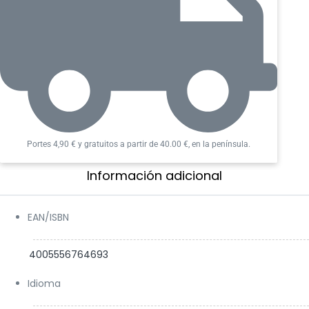
Edad mínima: +14 años
Duración: de 60′ a 120′
Número de jugadores: de 1 a 4
ATENCIÓN: no apropiado para niños menores de 3
años por contener piezas pequeñas.
Portes 4,90 € y gratuitos a partir de 40.00 €, en la península.
Información adicional​
EAN/ISBN
4005556764693
Idioma