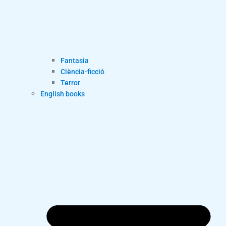
Fantasia
Ciència-ficció
Terror
English books