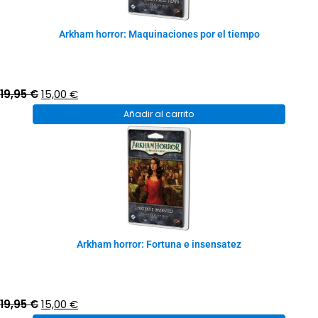
Arkham horror: Maquinaciones por el tiempo
El
El
19,95
€
15,00
€
precio
precio
Añadir al carrito
original
actual
era:
es:
19,95 €.
15,00 €.
Arkham horror: Fortuna e insensatez
El
El
19,95
€
15,00
€