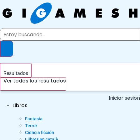
Ir
al
contenido
Search
...
Resultados
Ver todos los resultados
Iniciar sesión
Libros
Fantasía
Terror
Ciencia ficción
Llibres en català