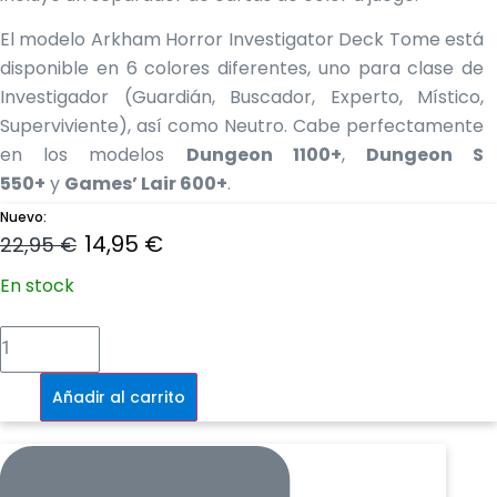
El modelo Arkham Horror Investigator Deck Tome está
disponible en 6 colores diferentes, uno para clase de
Investigador (Guardián, Buscador, Experto, Místico,
Superviviente), así como Neutro. Cabe perfectamente
en los modelos
Dungeon 1100+
,
Dungeon S
550+
y
Games’ Lair 600+
.
Nuevo:
¡El producto que los fans de Arkham Horror: The Card
El
El
14,95
€
22,95
€
Game™ llevaban esperando mucho tiempo!
precio
precio
En stock
Características
original
actual
Caja
CAJA PARA MAZOS PRÉMIUM OFICIAL
con
mazo
era:
es:
Investigador
diseños de colores para cada Investigador.
-
Rojo
Añadir al carrito
Cabe un mazo completo de Investigador, incluso
22,95 €.
14,95 €.
cantidad
con fundas.
Diseñado para contener 60 cartas enfundadas
individualmente.