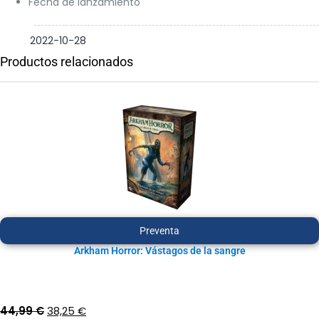
Fecha de lanzamiento
2022-10-28
Productos relacionados
Preventa
Arkham Horror: Vástagos de la sangre
El
El
44,99
€
38,25
€