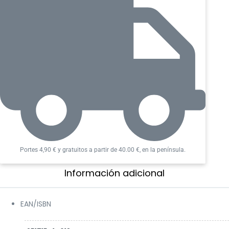
Podrás ver el retrato del Investigador, la clase, el
nombre y los rasgos fácilmente sin abrir la caja.
Incluye un separador de cartas de color a juego.
Logo de Arkham Horror™ estampado al calor.
Compartimento especialmente diseñado para
acceder a todas y cada una de las cartas
fácilmente.
Imanes potentes para un cierre seguro y preciso.
Cabe perfectamente en los modelos Dungeon
1100+, Dungeon S 550+ y Games’ Lair 600+.
Portes 4,90 € y gratuitos a partir de 40.00 €, en la península.
Información adicional​
EAN/ISBN