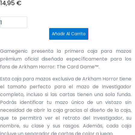
El
14,95
€
precio
El
Caja
mazo
original
precio
Investigador
-
Añadir Al Carrito
Rojo
era:
actual
cantidad
22,95 €.
es:
Gamegenic presenta la primera caja para mazos
prémium oficial diseñada específicamente para los
14,95 €.
fans de Arkham Horror: The Card Game™.
Esta caja para mazos exclusiva de Arkham Horror tiene
el tamaño perfecto para el mazo de Investigador
completo, incluso si las cartas tienen una sola funda.
Podrás identificar tu mazo único de un vistazo sin
necesidad de abrir la caja gracias al diseño de la caja,
que te permitirá ver el retrato del Investigador, su
nombre, su clase y sus rasgos. Además, cada caja
incluye un separador de cartas de color a juego.