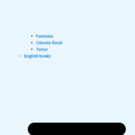
Fantasia
Ciència-ficció
Terror
English books