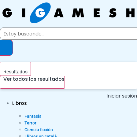
Ir
al
contenido
Search
...
Resultados
Ver todos los resultados
Iniciar sesión
Libros
Fantasía
Terror
Ciencia ficción
Llibres en català