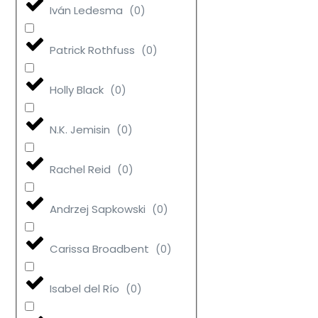
Iván Ledesma
(
0
)
Patrick Rothfuss
(
0
)
Holly Black
(
0
)
N.K. Jemisin
(
0
)
Rachel Reid
(
0
)
Andrzej Sapkowski
(
0
)
Carissa Broadbent
(
0
)
Isabel del Río
(
0
)