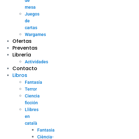
de
mesa
Juegos
de
cartas
Wargames
Ofertas
Preventas
Librería
Actividades
Contacto
Libros
Fantasía
Terror
Ciencia
ficción
Llibres
en
català
Fantasia
Ciència-