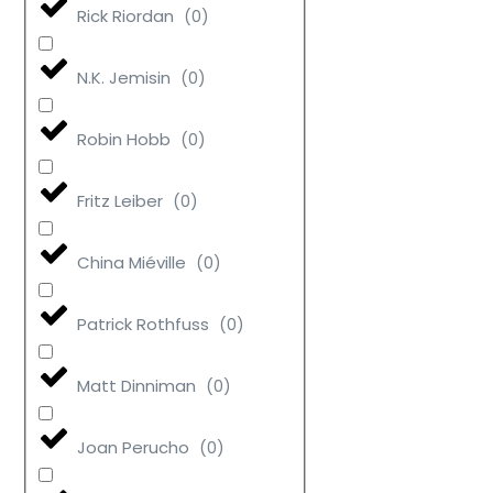
Rick Riordan
(
0
)
N.K. Jemisin
(
0
)
Robin Hobb
(
0
)
Fritz Leiber
(
0
)
China Miéville
(
0
)
Patrick Rothfuss
(
0
)
Matt Dinniman
(
0
)
Joan Perucho
(
0
)