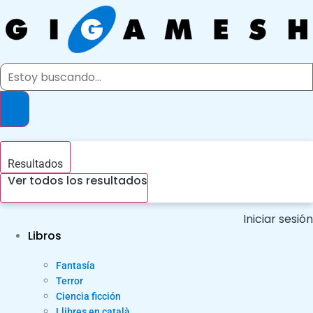
Ir
al
contenido
Search
...
Resultados
Ver todos los resultados
Iniciar sesión
Libros
Fantasía
Terror
Ciencia ficción
Llibres en català