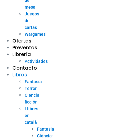
de
mesa
Juegos
de
cartas
Wargames
Ofertas
Preventas
Librería
Actividades
Contacto
Libros
Fantasía
Terror
Ciencia
ficción
Llibres
en
català
Fantasia
Ciència-