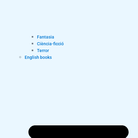
Fantasia
Ciència-ficció
Terror
English books