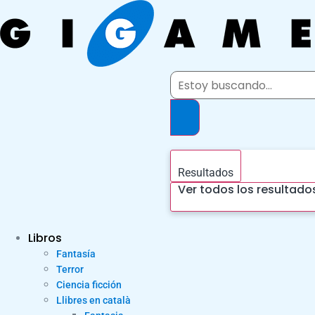
Ir
al
contenido
Search
...
Resultados
Ver todos los resultado
Libros
Fantasía
Terror
Ciencia ficción
Llibres en català