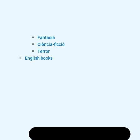
Fantasia
Ciència-ficció
Terror
English books