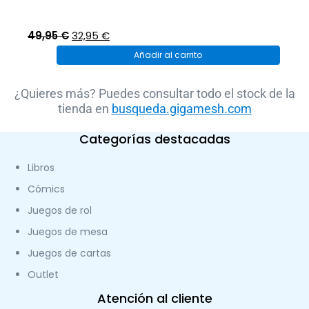
El
El
49,95
€
32,95
€
precio
precio
Añadir al carrito
original
actual
era:
es:
¿Quieres más? Puedes consultar todo el stock de la
tienda en
49,95 €.
32,95 €.
busqueda.gigamesh.com
Categorías destacadas
Libros
Cómics
Juegos de rol
Juegos de mesa
Juegos de cartas
Outlet
Atención al cliente