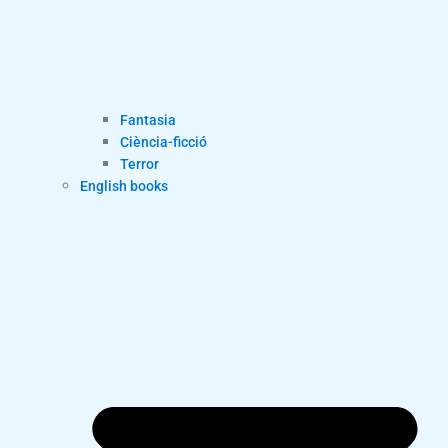
Fantasia
Ciència-ficció
Terror
English books