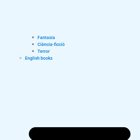
Fantasia
Ciència-ficció
Terror
English books